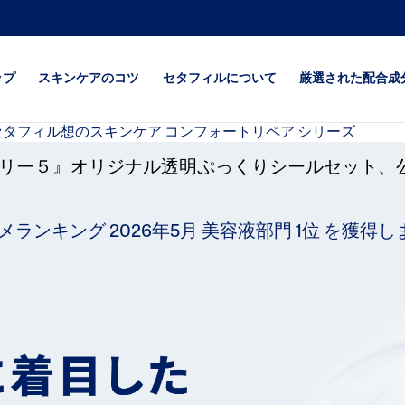
ップ
スキンケアのコツ
セタフィルについて
厳選された配合成
・ストーリー５』オリジナル透明ぷっくりシールセット、
が気になる
全ての肌質
セタフィル
になる
超乾燥・超敏感肌
セタフィルPRO
メランキング 2026年5月 美容液部門 1位 を獲得
乾燥が特に気
ベビー
ジェントルSA（角
が気になる
ア）
が気になる
コンフォートリペア