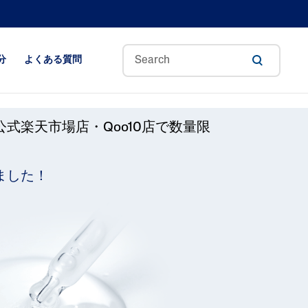
分
よくある質問
公式楽天市場店
・
Qoo10店
で数量限
アロエベラ
アボカドオイル
しました！
セラミド
質ケ
CICA(シカ)
グリセリン
ヒアルロン酸
ナイアシンアミド
パンテノール
ペンタバイティン