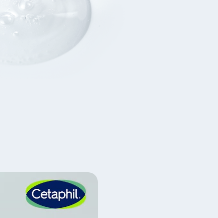
シアバター
スウィートアーモンド
オイル
トコフェロール