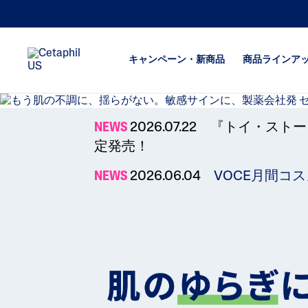
キャンペーン・新商品
商品ラインア
NEWS
2026.07.22 『トイ
フェイス用保湿
つっぱり
定発売！
ボディ用保湿
乾燥が気
NEWS
2026.06.04
洗顔料
VOCE月間コス
ボディの
になる
ボディウォッシュ
ヒリつき
ごわつき