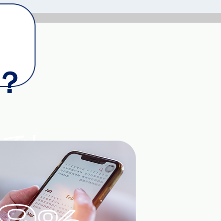
？
のでし