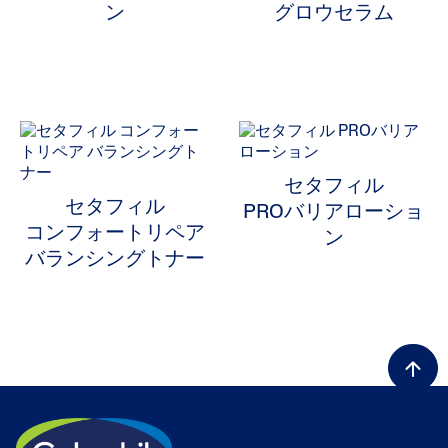
ン
グロウセラム
ALL FILTERS
製品タイプから選ぶ
セタフィル
セタフィル
PROバリアローショ
厳選された配合成分
コンフォートリペア
製品タイプから選ぶで絞り込み: 厳選された配合成分
ン
バランシングトナー
ヒアルロン酸
Selected 現在製品タイプから選ぶで絞り込み中: ヒアルロン
肌タイプから選ぶ
お悩みから選ぶ
シリーズから選ぶ