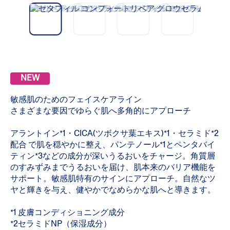
vio
t
us
NEW
敏感肌のためのフェイスケアライン
さまざまな要因でゆらぐ肌へ多角的にアプローチ
アラントイン*1・CICA(ツボクサ葉エキス)*1・セラミド*2
配合 で肌を穏やかに整え、パンテノール*1とペンタバイ
ティン*3などの成分が深いうるおいをチャージ。角質層
のすみずみまでうるおいを届け、肌本来のバリア機能を
サポート。敏感肌特有のサインにアプローチ。自然なツ
ヤと輝きを与え、健やかでなめらかな肌へと導きます。
*1 皮膚コンディショニング成分
*2セラミドNP（保湿成分）