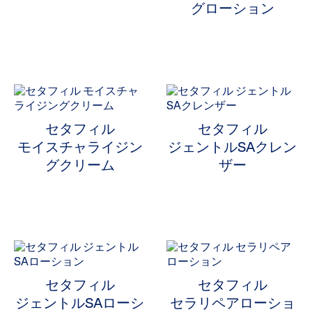
グローション
ALL FILTERS
製品タイプから選ぶ
セタフィル
セタフィル
モイスチャライジン
ジェントルSAクレン
厳選された配合成分
製品タイプから選ぶで絞り込み: 厳選された配合成分
グクリーム
ザー
パンテノール
Selected 現在製品タイプから選ぶで絞り込み中: パンテノー
肌タイプから選ぶ
お悩みから選ぶ
セタフィル
セタフィル
シリーズから選ぶ
ジェントルSAローシ
セラリペアローショ