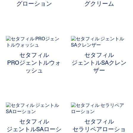
グローション
グクリーム
ALL FILTERS
製品タイプから選ぶ
セタフィル
セタフィル
PROジェントルウォ
ジェントルSAクレン
厳選された配合成分
製品タイプから選ぶで絞り込み: 厳選された配合成分
ッシュ
ザー
ナイアシンアミド
Selected 現在製品タイプから選ぶで絞り込み中: ナイアシ
肌タイプから選ぶ
お悩みから選ぶ
セタフィル
セタフィル
シリーズから選ぶ
ジェントルSAローシ
セラリペアローショ