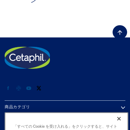
ン
ALL FILTERS
製品タイプから選ぶ
キャンペーン・新商品
製品タイプから選ぶで絞り込み: キャンペーン・新商品
かさつきや粉吹きが気になる方に。セラミド配合ロー
Selected 現在製品タイプから選ぶで絞り込み中:
ション新発売！
肌タイプから選ぶ
商品カテゴリ
お悩みから選ぶ
各種情報
「すべての Cookie を受け入れる」をクリックすると、サイト
シリーズから選ぶ