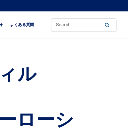
分
よくある質問
アロエベラ
アボカドオイル
ィル
セラミド
質ケ
CICA(シカ)
グリセリン
ヒアルロン酸
ナイアシンアミド
ーローシ
パンテノール
ペンタバイティン