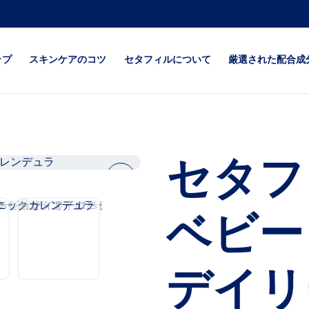
ップ
スキンケアのコツ
セタフィルについて
厳選された配合成
が気になる
全ての肌質
セタフィル
になる
超乾燥・超敏感肌
セタフィルPRO
セタフ
乾燥が特に気
ベビー
next
ジェントルSA（角
が気になる
ア）
ベビー
が気になる
コンフォートリペア
デイリ