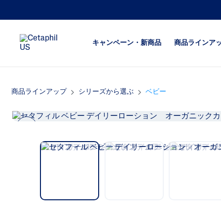
キャンペーン・新商品
商品ラインア
商品ラインアップ
シリーズから選ぶ
ベビー
フェイス用保湿
つっぱり
ボディ用保湿
乾燥が気
洗顔料
ボディの
になる
Previ
ボディウォッシュ
ous
ヒリつき
ごわつき