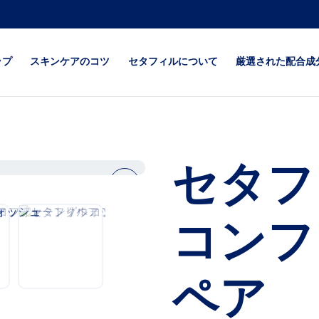
ップ
スキンケアのコツ
セタフィルについて
厳選された配合成
が気になる
全ての肌質
セタフィル
になる
超乾燥・超敏感肌
セタフィルPRO
セタフ
乾燥が特に気
ベビー
next
ジェントルSA（角
が気になる
ア）
コンフ
が気になる
コンフォートリペア
ペア