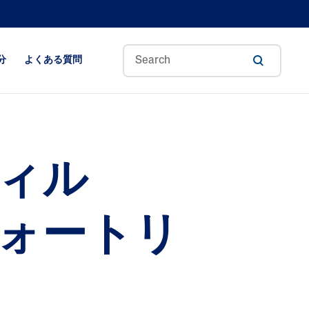
分
よくある質問
アロエベラ
アボカドオイル
ィル
セラミド
質ケ
CICA(シカ)
グリセリン
ォートリ
ヒアルロン酸
ナイアシンアミド
パンテノール
ペンタバイティン