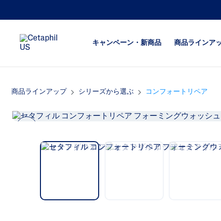
キャンペーン・新商品
商品ラインア
商品ラインアップ
シリーズから選ぶ
コンフォートリペア
フェイス用保湿
つっぱり
ボディ用保湿
乾燥が気
洗顔料
ボディの
になる
Previ
ボディウォッシュ
ous
ヒリつき
ごわつき