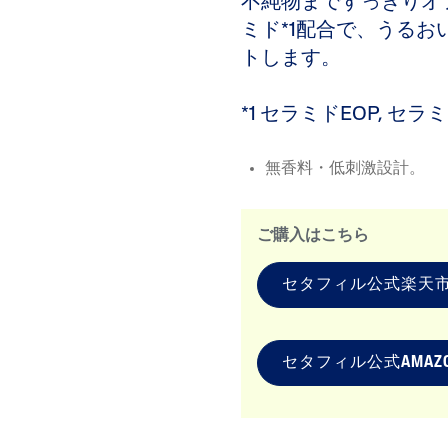
不純物まですっきりオ
ミド*1配合で、うる
トします。
*1 セラミドEOP, セ
無香料・低刺激設計。
ご購入はこちら
セタフィル公式楽天
セタフィル公式AMAZ