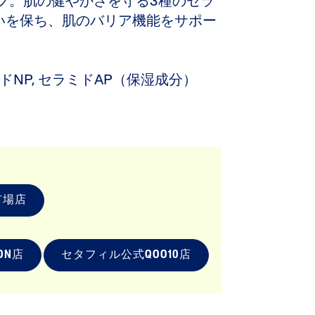
フ。肌の健やかさを守る3種のセラ
おいを保ち、肌のバリア機能をサポー
ラミドNP, セラミドAP（保湿成分）
市場店
ON店
セタフィル公式QOO10店