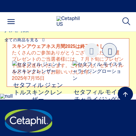
人気商品
全ての商品を見る
スキンアウェアネス月間2025は終了しました
たくさんのご参加ありがとうございました！ 抽選
Previo
next
プレゼントのご当選者様には、７月下旬にプレゼン
us
ト品をお送りいたします。これからも、セタフィル
をどうぞよろしくお願いいたします。
2025年7月15日
セタフィル ジェン
セタフィル モイス
トルスキンクレン
チャライジングロ
ザー
ーション