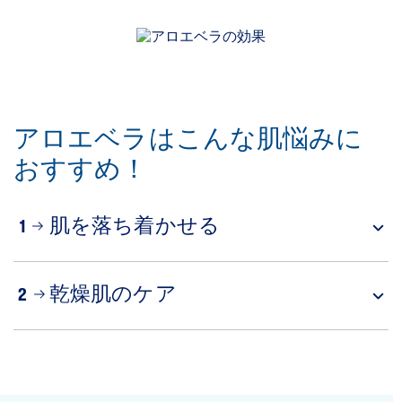
アロエベラはこんな肌悩みに
おすすめ！
肌を落ち着かせる
1
乾燥肌のケア
2