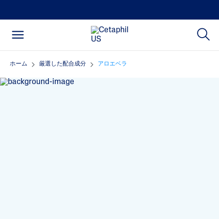
ホーム
厳選した配合成分
アロエベラ