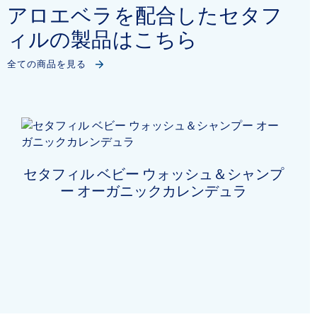
アロエベラを配合したセタフ
ィルの製品はこちら
全ての商品を見る
セタフィル ベビー ウォッシュ＆シャンプ
ー オーガニックカレンデュラ