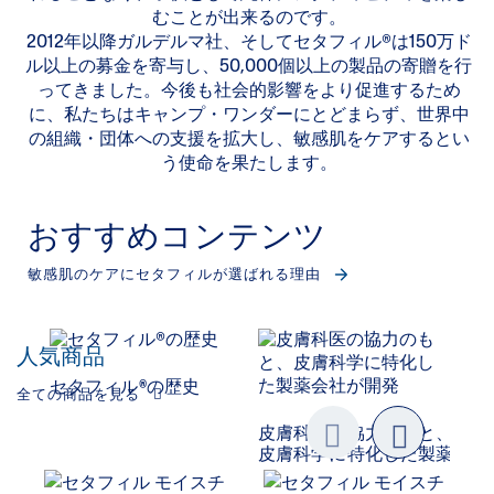
むことが出来るのです。
2012年以降ガルデルマ社、そしてセタフィル®は150万ド
ル以上の募金を寄与し、50,000個以上の製品の寄贈を行
ってきました。今後も社会的影響をより促進するため
に、私たちはキャンプ・ワンダーにとどまらず、世界中
の組織・団体への支援を拡大し、敏感肌をケアするとい
う使命を果たします。
おすすめコンテンツ
敏感肌のケアにセタフィルが選ばれる理由
人気商品
セタフィル®の歴史
全ての商品を見る
敏
皮膚科医の協力のもと、
皮膚科学に特化した製薬会社
Previo
next
us