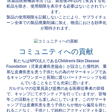
医薬品医療機器等法では、製造後3年以内で変質する化
粧品を除き、使用期限を表示する必要はないとされてい
ます。
製品の使用期限を記載しないことにより、サプライチェ
ーン全体での製品廃棄削減に加え、物流における効率化
が期待されます。
コミュニティへの貢献
私たちはNPO法人であるChildren's Skin Disease
Foundation（児童皮膚疾患協会）が設立した慢性的、重
篤な皮膚疾患を患う子供たちの為のサマーキャンプであ
るキャンプワンダーと長期に渡りパートナーシップを組
んでいることをとても光栄に思います。
ガルデルマの従業員及び提携のある医療従事者の皆様
で、キャンプにてボランティアを行っていますが、皆毎
年この活動をとても楽しみにしています。このサマーキ
ャンプでは皮膚疾患を患う子供たちが他から偏見を持た
れることなく、子供として純粋にアクティビティを楽し